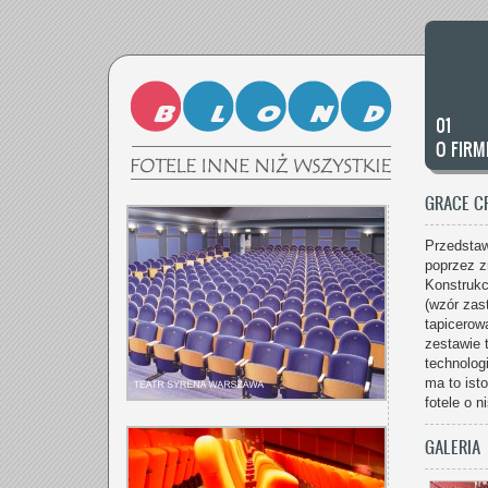
01
O FIRM
GRACE C
Przedsta
poprzez z
Konstrukc
(wzór zas
tapicerow
zestawie 
technolog
ma to ist
fotele o 
GALERIA